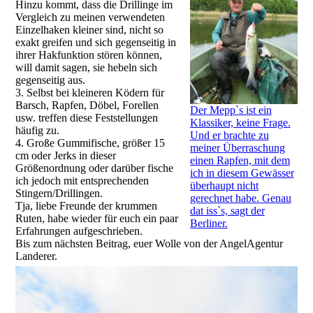
Hinzu kommt, dass die Drillinge im
Vergleich zu meinen verwendeten
Einzelhaken kleiner sind, nicht so
exakt greifen und sich gegenseitig in
ihrer Hakfunktion stören können,
will damit sagen, sie hebeln sich
gegenseitig aus.
3. Selbst bei kleineren Ködern für
Barsch, Rapfen, Döbel, Forellen
Der Mepp`s ist ein
usw. treffen diese Feststellungen
Klassiker, keine Frage.
häufig zu.
Und er brachte zu
4. Große Gummifische, größer 15
meiner Überraschung
cm oder Jerks in dieser
einen Rapfen, mit dem
Größenordnung oder darüber fische
ich in diesem Gewässer
ich jedoch mit entsprechenden
überhaupt nicht
Stingern/Drillingen.
gerechnet habe. Genau
Tja, liebe Freunde der krummen
dat iss`s, sagt der
Ruten, habe wieder für euch ein paar
Berliner.
Erfahrungen aufgeschrieben.
Bis zum nächsten Beitrag, euer Wolle von der AngelAgentur
Landerer.