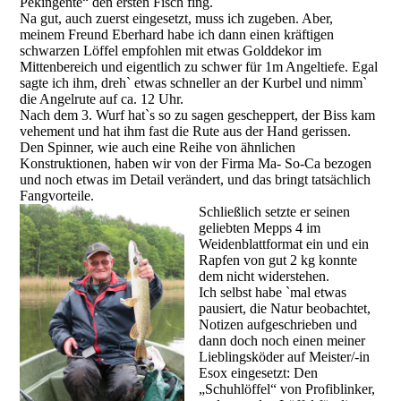
Pekingente“ den ersten Fisch fing.
Na gut, auch zuerst eingesetzt, muss ich zugeben. Aber,
meinem Freund Eberhard habe ich dann einen kräftigen
schwarzen Löffel empfohlen mit etwas Golddekor im
Mittenbereich und eigentlich zu schwer für 1m Angeltiefe. Egal
sagte ich ihm, dreh` etwas schneller an der Kurbel und nimm`
die Angelrute auf ca. 12 Uhr.
Nach dem 3. Wurf hat`s so zu sagen gescheppert, der Biss kam
vehement und hat ihm fast die Rute aus der Hand gerissen.
Den Spinner, wie auch eine Reihe von ähnlichen
Konstruktionen, haben wir von der Firma Ma- So-Ca bezogen
und noch etwas im Detail verändert, und das bringt tatsächlich
Fangvorteile.
Schließlich setzte er seinen
geliebten Mepps 4 im
Weidenblattformat ein und ein
Rapfen von gut 2 kg konnte
dem nicht widerstehen.
Ich selbst habe `mal etwas
pausiert, die Natur beobachtet,
Notizen aufgeschrieben und
dann doch noch einen meiner
Lieblingsköder auf Meister/-in
Esox eingesetzt: Den
„Schuhlöffel“ von Profiblinker,