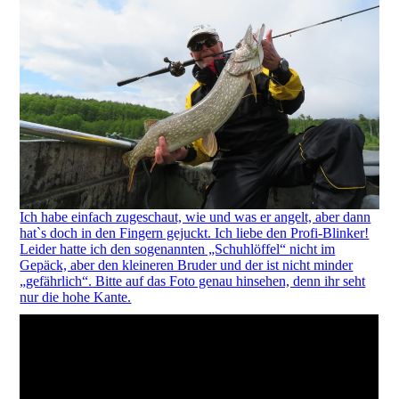
Ich habe einfach zugeschaut, wie und was er angelt, aber dann
hat`s doch in den Fingern gejuckt. Ich liebe den Profi-Blinker!
Leider hatte ich den sogenannten „Schuhlöffel“ nicht im
Gepäck, aber den kleineren Bruder und der ist nicht minder
„gefährlich“. Bitte auf das Foto genau hinsehen, denn ihr seht
nur die hohe Kante.