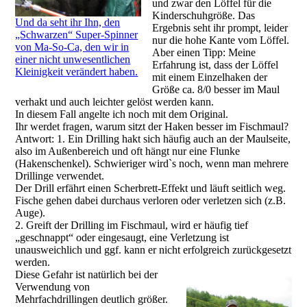
und zwar den Löffel für die
Kinderschuhgröße. Das
Und da seht ihr Ihn, den
Ergebnis seht ihr prompt, leider
„Schwarzen“ Super-Spinner
nur die hohe Kante vom Löffel.
von Ma-So-Ca, den wir in
Aber einen Tipp: Meine
einer nicht unwesentlichen
Erfahrung ist, dass der Löffel
Kleinigkeit verändert haben.
mit einem Einzelhaken der
Größe ca. 8/0 besser im Maul
verhakt und auch leichter gelöst werden kann.
In diesem Fall angelte ich noch mit dem Original.
Ihr werdet fragen, warum sitzt der Haken besser im Fischmaul?
Antwort: 1. Ein Drilling hakt sich häufig auch an der Maulseite,
also im Außenbereich und oft hängt nur eine Flunke
(Hakenschenkel). Schwieriger wird`s noch, wenn man mehrere
Drillinge verwendet.
Der Drill erfährt einen Scherbrett-Effekt und läuft seitlich weg.
Fische gehen dabei durchaus verloren oder verletzen sich (z.B.
Auge).
2. Greift der Drilling im Fischmaul, wird er häufig tief
„geschnappt“ oder eingesaugt, eine Verletzung ist
unausweichlich und ggf. kann er nicht erfolgreich zurückgesetzt
werden.
Diese Gefahr ist natürlich bei der
Verwendung von
Mehrfachdrillingen deutlich größer.